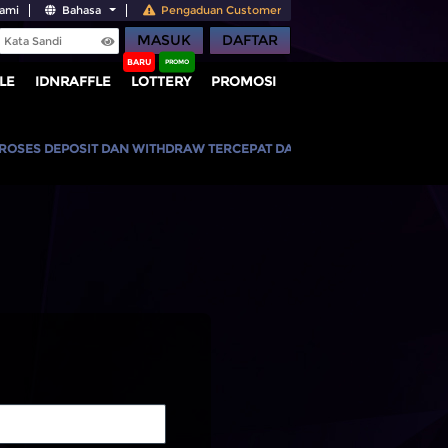
ami
Bahasa
Pengaduan Customer
DAFTAR
BARU
PROMO
LE
IDNRAFFLE
LOTTERY
PROMOSI
! | PROSES DEPOSIT DAN WITHDRAW TERCEPAT DAN AMAN !!!
Selamat 