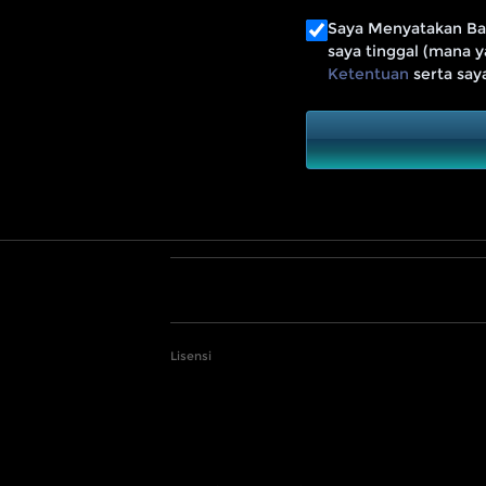
Saya Menyatakan Bah
saya tinggal (mana 
Ketentuan
serta say
Lisensi