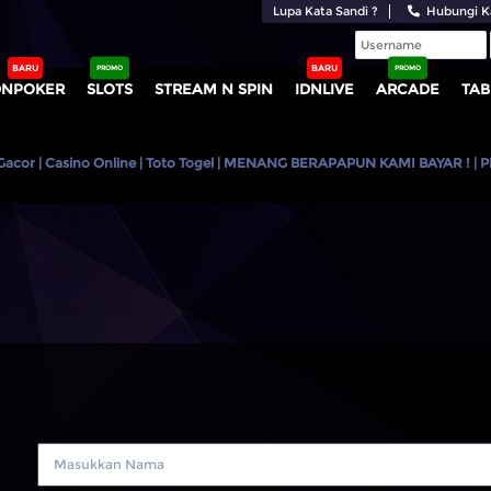
Lupa Kata Sandi ?
Hubungi K
BARU
BARU
PROMO
PROMO
DNPOKER
SLOTS
STREAM N SPIN
IDNLIVE
ARCADE
TAB
ot Gacor | Casino Online | Toto Togel | MENANG BERAPAPUN KAMI BAYAR 