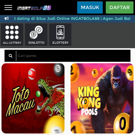
Beranda
MASUK
DAFTAR
elamat dating di Situs Judi Online INGATBOLA88 | Agen Judi Bol
Sports
BARU
PROMO
Live Casino
BARU
IDNLOTTO
ELOTTERY
IDNPoker
ALL LOTTERY
BARU
Slots
PROMO
IDNLIVE
BARU
Stream N Spin
Arcade
PROMO
Table Games
Lottery
BARU
PROMO
IDNRaffle