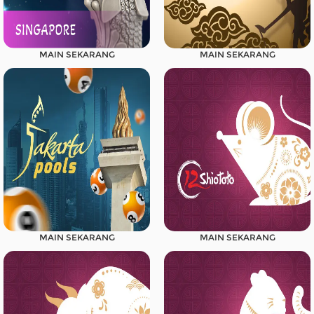
MAIN SEKARANG
MAIN SEKARANG
MAIN SEKARANG
MAIN SEKARANG